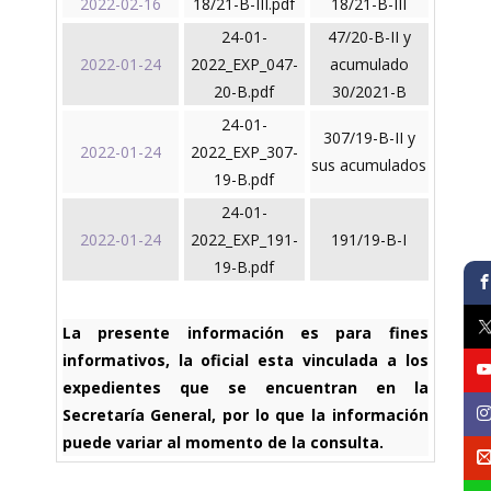
2022-02-16
18/21-B-III.pdf
18/21-B-III
24-01-
47/20-B-II y
2022-01-24
2022_EXP_047-
acumulado
20-B.pdf
30/2021-B
24-01-
307/19-B-II y
2022-01-24
2022_EXP_307-
sus acumulados
19-B.pdf
24-01-
2022-01-24
2022_EXP_191-
191/19-B-I
19-B.pdf
La presente información es para fines
informativos, la oficial esta vinculada a los
expedientes que se encuentran en la
Secretaría General, por lo que la información
puede variar al momento de la consulta.