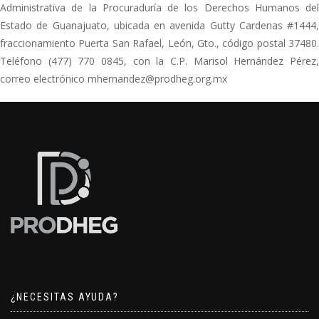
Administrativa de la Procuraduría de los Derechos Humanos del
Estado de Guanajuato, ubicada en avenida Gutty Cardenas #1444,
fraccionamiento Puerta San Rafael, León, Gto., código postal 37480.
Teléfono (477) 770 0845, con la C.P. Marisol Hernández Pérez,
correo electrónico mhernandez@prodheg.org.mx
¿NECESITAS AYUDA?