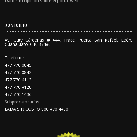
Danos tu opinión sobre el portal web
DOMICILIO
Av. Guty Cárdenas #1444, Fracc. Puerta San Rafael. León,
Guanajuato. C.P. 37480
Teléfonos :
477 770 0845
477 770 0842
477 770 4113
477 770 4128
477 770 1436
Subprocuradurías
LADA SIN COSTO 800 470 4400