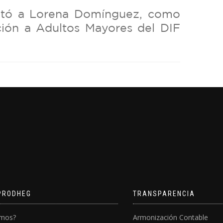
ntó a Lorena Domínguez, como
ción a Adultos Mayores del DIF
PRODHEG
TRANSPARENCIA
omos?
Armonización Contable